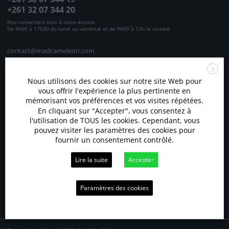
+261 32 07 344 20
Nos conseillers sont à votre écoute.
De 8h00 à 17h30 du lundi au vendredi et de 9h00 à 12h le samedi
contact@madcameleon.com
Lot II K 6 Ankadivato Ambony – BP 4336 – Antananarivo 101 –
X
MADAGASCAR
Nous utilisons des cookies sur notre site Web pour
Ouvert du lundi au samedi
vous offrir l'expérience la plus pertinente en
SE CONNECTER
S'INSCRIRE
Paiement sécurisé
mémorisant vos préférences et vos visites répétées.
En cliquant sur "Accepter", vous consentez à
Email ou identifiant
l'utilisation de TOUS les cookies. Cependant, vous
pouvez visiter les paramètres des cookies pour
fournir un consentement contrôlé.
Mot de passe
Lire la suite
Accepter
Suivez-nous
Se souvenir de moi
Paramètres des cookies
Vous avez oublié votre mot de passe ?
Ou se connecter avec