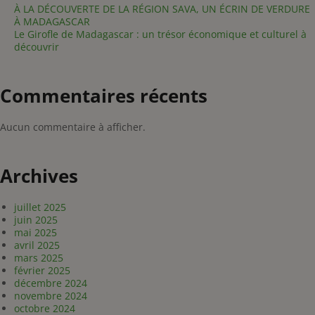
À LA DÉCOUVERTE DE LA RÉGION SAVA, UN ÉCRIN DE VERDURE
À MADAGASCAR
Le Girofle de Madagascar : un trésor économique et culturel à
découvrir
CIRCUITS POPULAIRES
Commentaires récents
Terres Sauvages : de
l’Andringitra au
Aucun commentaire à afficher.
Makay
Joyau du Nord
Archives
juillet 2025
juin 2025
Voir tout
mai 2025
avril 2025
mars 2025
février 2025
décembre 2024
novembre 2024
octobre 2024