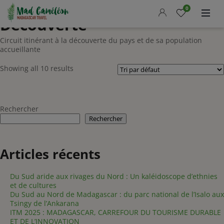
Accueil
/ Découverte
Accueil
0
Découverte
Nos circuits
Circuit itinérant à la découverte du pays et de sa population
Madcameleon
accueillante
Actualités
Showing all 10 results
Guide pratique
Demander un devis
Rechercher
Rechercher
FR
LANGUE
OFFRE DU MOMENT
Articles récents
Du Sud aride aux rivages du Nord : Un kaléidoscope d’ethnies
et de cultures
Du Sud au Nord de Madagascar : du parc national de l’Isalo aux
Tsingy de l’Ankarana
ITM 2025 : MADAGASCAR, CARREFOUR DU TOURISME DURABLE
ET DE L’INNOVATION