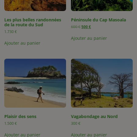
Les plus belles randonnées
Péninsule du Cap Masoala
de la route du Sud
Original
Current
600
€
500
€
price
price
1.730
€
was:
is:
Ajouter au panier
600 €.
500 €.
Ajouter au panier
Plaisir des sens
Vagabondage au Nord
1.500
€
300
€
Ajouter au panier
Ajouter au panier