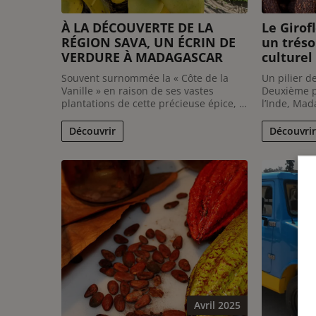
À LA DÉCOUVERTE DE LA
Le Girof
RÉGION SAVA, UN ÉCRIN DE
un trés
VERDURE À MADAGASCAR
culturel
Souvent surnommée la « Côte de la
Un pilier d
Vanille » en raison de ses vastes
Deuxième p
plantations de cette précieuse épice, la
l’Inde, Mad
région SAVA, est un véritable joyau
majeur sur
naturel. Toutefois, au-delà de la
girofle, cet
Découvrir
Découvrir
vanille, cette région du nord-est de
multiples u
Madagascar est aussi un paradis pour
culinaires 
les amoureux de la nature et offre ...
girofle, qui 
Avril 2025