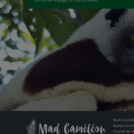
Mad Caméléo
équipe local
Grande Ile q