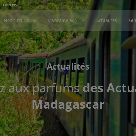
 COMPENSÉ
Nos circuits
Madcameleon
Actualités
Gui
Actualités
ez aux parfums
des Actu
Madagascar