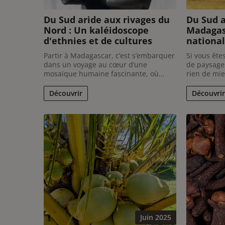
Du Sud aride aux rivages du
Du Sud 
Nord : Un kaléidoscope
Madagasc
d'ethnies et de cultures
national
de l'An
Partir à Madagascar, c’est s’embarquer
Si vous ête
dans un voyage au cœur d’une
de paysage
mosaïque humaine fascinante, où
rien de mie
chaque ethnie raconte une histoire
parcs les 
unique, tissée de traditions, de
Madagascar,
Découvrir
Découvrir
croyances et d’adaptations à des
de l’Isalo e
environnements parfois extrêmes.
avec ses fa
Pour le voyageur européen en quête ...
ces deux joy
Juin 2025