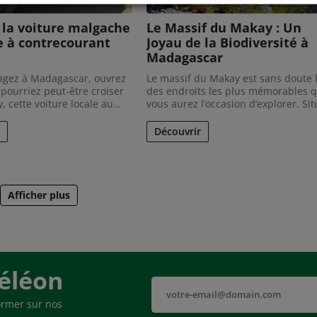
 la voiture malgache
Le Massif du Makay : Un
Ou se connecter avec
e à contrecourant
Joyau de la Biodiversité à
Madagascar
yagez à Madagascar, ouvrez
Le massif du Makay est sans doute 
 pourriez peut-être croiser
des endroits les plus mémorables 
, cette voiture locale au
vous aurez l’occasion d’explorer. Sit
qui semble tout droit sortie
au sud-ouest de Madagascar, ce
es années 80. Elle n’est pas
labyrinthe minéral unique au mon
Découvrir
e curiosité. En effet, elle
est, en effet, composé de profonds
table fierté nationale, à
canyons et de forêts humides et off
un paysage époustouflant qui ...
Afficher plus
éléon
ormer sur nos