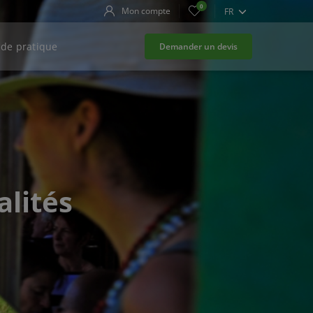
0
Mon compte
FR
de pratique
Demander un devis
alités