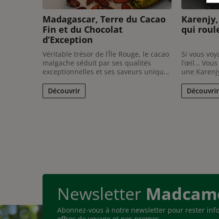
Madagascar, Terre du Cacao
Karenjy,
Fin et du Chocolat
qui roul
d’Exception
Véritable trésor de l’Île Rouge, le cacao
Si vous vo
malgache séduit par ses qualités
l’œil… Vous
exceptionnelles et ses saveurs uniques
une Karenjy
qui enchantent les amateurs de
look rétro 
chocolat du monde entier. En effet,
d’un film d
Découvrir
Découvrir
souvent considéré comme un petit
qu’une simpl
paradis du chocolat, Madagascar
est une véri
possède une tradition cacaotière riche,
savoir ...
...
Newsletter
Madcam
Abonnez-vous à notre newsletter pour rester inf
offres de voyage et nos promos