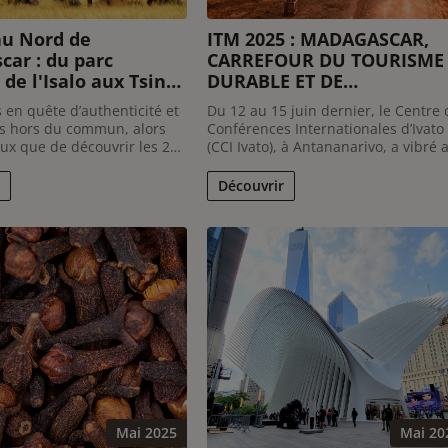
au Nord de
ITM 2025 : MADAGASCAR,
ar : du parc
CARREFOUR DU TOURISME
 de l'Isalo aux Tsingy
DURABLE ET DE
karana
L’INNOVATION
s en quête d’authenticité et
Du 12 au 15 juin dernier, le Centre 
s hors du commun, alors
Conférences Internationales d’Ivato
ux que de découvrir les 2
(CCI Ivato), à Antananarivo, a vibré 
plus emblématiques de
rythme de la 11ème édition de
 à savoir le Parc National
l’International Tourism Fair
Découvrir
t la Réserve de l’Ankarana
Madagascar (ITM), un événement
meux Tsingy grises. En effet,
phare du secteur touristique dans
aux naturels, ...
l’Océan Indien. Pour les voyageurs 
quête ...
Mai 2025
Mai 20