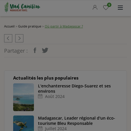
Accueil
0
Nos circuits
Madcameleon
Accueil
>
Guide pratique
>
Où partir à Madagascar ?
Actualités
Guide pratique
Partager :
Demander un devis
LANGUE
Actualités les plus populaires
OFFRE DU MOMENT
L'enchanteresse Diego-Suarez et ses
environs
Août 2024
Madagascar, Leader régional d'un éco-
tourisme Bleu Responsable
Juillet 2024