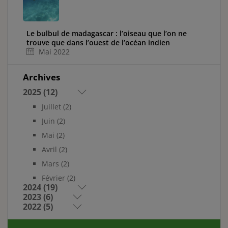
Le bulbul de madagascar : l’oiseau que l’on ne
trouve que dans l’ouest de l’océan indien
Mai 2022
CIRCUITS POPULAIRES
Terres Sauvages : de
Archives
l’Andringitra au
Makay
2025 (12)
Juillet
(2)
Joyau du Nord
Juin
(2)
Mai
(2)
Avril
(2)
Voir tout
Mars
(2)
Février
(2)
2024 (19)
2023 (6)
2022 (5)