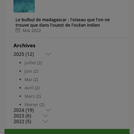
Le bulbul de madagascar : l’oiseau que l’on ne
trouve que dans l’ouest de l’océan indien
Mai 2022
CIRCUITS POPULAIRES
Terres Sauvages : de
Archives
l’Andringitra au
Makay
2025 (12)
Juillet
(2)
Joyau du Nord
Juin
(2)
Mai
(2)
Avril
(2)
Voir tout
Mars
(2)
Février
(2)
2024 (19)
2023 (6)
2022 (5)