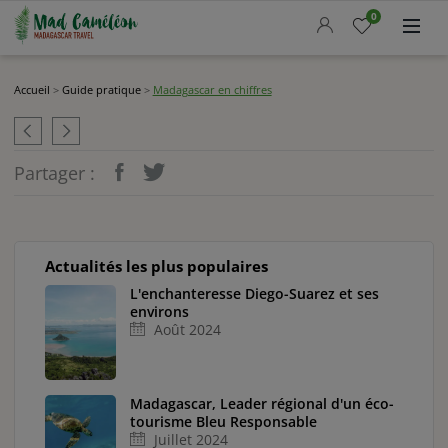
Accueil
0
Nos circuits
Madcameleon
Accueil
>
Guide pratique
>
Madagascar en chiffres
Actualités
Guide pratique
Partager :
Demander un devis
LANGUE
Actualités les plus populaires
OFFRE DU MOMENT
L'enchanteresse Diego-Suarez et ses
environs
Août 2024
Madagascar, Leader régional d'un éco-
tourisme Bleu Responsable
Juillet 2024