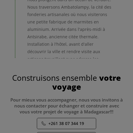
Nous traversons Ambatolampy, la cité des
fonderies artisanales où nous visiterons
une petite fabrique de marmites en
aluminium. Arrivée dans l'après-midi à
Antsirabe, ancienne citée thermale.
Installation à l'hôtel, avant d'aller
découvrir la ville et rendre visite aux
artisans travaillant avec adresse les
cornes de zébus ou en recyclant les boîtes
de conserve en petites voitures.
Construisons ensemble
votre
voyage
5h
170 Km
Petit déjeuner - Dîner
Pour mieux vous accompagner, nous vous invitons à
Antsirabe - Sahambavy
nous contacter pour échanger et construire avec
2
vous votre projet de voyage à Madagascar!!!
+261 38 07 344 19