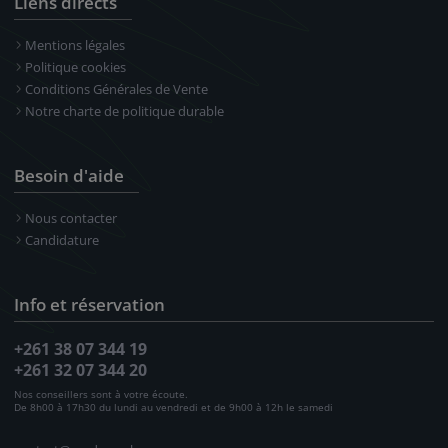
Liens directs
les dunes de sables. - Excursion en
pirogues locales dans le lagon. - Ou tout
Mentions légales
simplement se poser sur la plage et
Politique cookies
Conditions Générales de Vente
observer la valse des pirogues locales aux
Notre charte de politique durable
voiles colorées… •16h00 - 17h30 : Yoga
restauratif.
Besoin d'aide
3 nuitées
Petit déjeuner - Déjeuner - Dîner
Nous contacter
Candidature
Tsiandamba Salary - Tuléar - Tana
8
Info et réservation
+261 38 07 344 19
+261 32 07 344 20
Transfert à l’aéroport de Tuléar et vol à
Nos conseillers sont à votre écoute.
destination d’Antananarivo. Nuit en hôtel.
De 8h00 à 17h30 du lundi au vendredi et de 9h00 à 12h le samedi
1 nuitée
Petit déjeuner