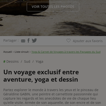
VOIR TOUTES LES PHOTOS
CIRCUITS POPULAIRES
Terres Sauvages : de
l’Andringitra au
Partager :
Ajouter aux favoris
Makay
Accueil
>
Liste circuit
>
Yoga & Carnet de Voyages à travers les Paysages du Sud
Joyau du Nord
#
Dessins
Sud
Yoga
Un voyage exclusif entre
aventure, yoga et dessin
Voir tout
Partez explorer le monde à travers les yeux et le pinceau de
Géraldine GABIN, une peintre et carnettiste passionnée qui
capture les regards et les anecdotes de vie de chaque lieu
qu’elle visite. Armée de son aquarelle, de son encre et de son