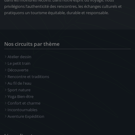
privilégions l’authenticité des rencontres, les échanges culturels et
pratiquons un tourisme équitable, durable et responsable.
Tsiandamba Salary
7
Nos circuits par thème
Un séjour idyllique au bord d’un lagon
Atelier dessin
turquoise afin de réduire le stress,
Le petit train
booster son énergie et se reconnecter
Découverte
avec soi-même. Trois journées libres :
Rencontre et traditions
•06h45 - 08h00 : yoga dynamique •Puis
Au fil de l'eau
reste de la journée libre (possibilités de
Sport nature
faire les activités suivantes) avec Pause
Yoga Bien-être
dessin. - Marcher le long de la plage et
Confort et charme
Incontournables
rencontrer les pêcheurs. - Balade dans la
Aventure Expédition
forêt sèche et d’épineux à la découverte
des espèces endémiques de la région. -
Visiter les villages pêcheurs nichés dans