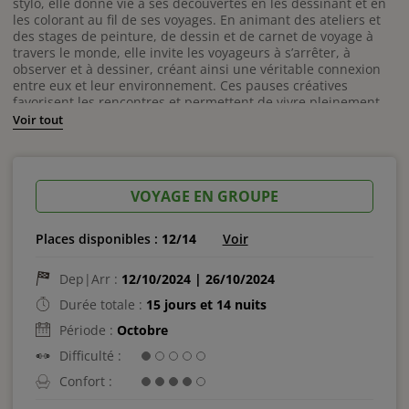
stylo, elle donne vie à ses découvertes en les dessinant et en
les colorant au fil de ses voyages. En animant des ateliers et
des stages de peinture, de dessin et de carnet de voyage à
travers le monde, elle invite les voyageurs à s’arrêter, à
observer et à dessiner, créant ainsi une véritable connexion
entre eux et leur environnement. Ces pauses créatives
favorisent les rencontres et permettent de vivre pleinement
chaque instant, éveillant ainsi les sens et les émotions. Plus
Voir tout
qu’une simple consommation de voyages, cette approche
invite à une expérience sensorielle et personnelle où chaque
croquis, note et couleur traduit les impressions uniques de
chaque voyageur.
VOYAGE EN GROUPE
Accompagnant cette exploration artistique, Mélissa DELATTRE
propose une pratique de yoga nomade qui s’adapte aux
Places disponibles :
12/14
Voir
mouvements et aux énergies changeantes du séjour. De
paysages en paysages, elle vous guide dans une expérience
Dep|Arr :
12/10/2024 | 26/10/2024
méditative et dynamique, vous invitant à observer
attentivement les nuances et les émotions qui émergent en
Durée totale :
15 jours et 14 nuits
vous. Chaque séance de yoga devient ainsi une exploration
Période :
Octobre
des énergies propres à chaque lieu, offrant ainsi une
immersion profonde dans cet environnement et une
Difficulté :
connexion enrichissante avec vous-mêmes et les autres.
Confort :