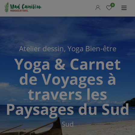
Accueil
0
Nos circuits
Madcameleon
Actualités
Atelier dessin, Yoga Bien-être
Guide pratique
Yoga & Carnet
Demander un devis
de Voyages à
FR
LANGUE
travers les
OFFRE DU MOMENT
Paysages du Sud
Sud