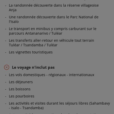
traditionnelles à base d’écorce de plantes
La randonnée découverte dans la réserve villageoise
Anja
nommées Havoa), et visite de la réserve
Une randonnée découverte dans le Parc National de
villageoise Anja à la rencontre des lémurs
l'Isalo
Catta (à la queue annelée noir et blanc).
Le transport en minibus y compris carburant sur le
Nous continuons ensuite vers le Grand
parcours Antananarivo / Tuléar
Sud. Nous passons par Ihosy (pays Bara,
Les transferts aller-retour en véhicule tout terrain
ethnie des éleveurs de zébus) puis
Tuléar / Tsandamba / Tuléar
traversons les espaces de savanes de
Les vignettes touristiques
l’immense plateau de l'Ihorombe avant
d’atteindre le Massif de l’Isalo et notre
Le voyage n'inclut pas
l’hôtel, Le JARDIN DU ROY en fin de
journée.
Les vols domestiques - régionaux - internationaux
Les déjeuners
1 nuitée
Petit déjeuner - Dîner
Les boissons
Les pourboires
Ranohira - Parc national de l'Isalo
5
Les activités et visites durant les séjours libres (Sahambavy
- Isalo - Tsandamba)