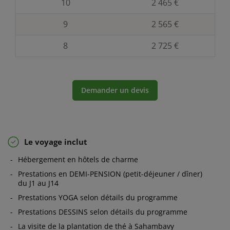
10
2 465 €
souhaitent : un tour du lac (2 heures), une
visite de l'usine de thé, une visite de la
9
2 565 €
petite ferme de Mamie Olga, sortie canoë
- pédalos sur le lac ou encore trekking
8
2 725 €
(circuit d'Andrambovato). 16h-17h30 :
Yoga restauratif.
2 nuitées
Demander un devis
Petit déjeuner - Déjeuner - Dîner
Sahambavy - Ambalavao - Ranohira
4
Le voyage inclut
Hébergement en hôtels de charme
Prestations en DEMI-PENSION (petit-déjeuner / dîner)
du J1 au J14
Nous reprenons la route en direction
Prestations YOGA selon détails du programme
d’Ambalavao : visite d’une fabrique
Prestations DESSINS selon détails du programme
artisanale de papier Antemoro (l’atelier
La visite de la plantation de thé à Sahambavy
perpétue des méthodes de fabrication