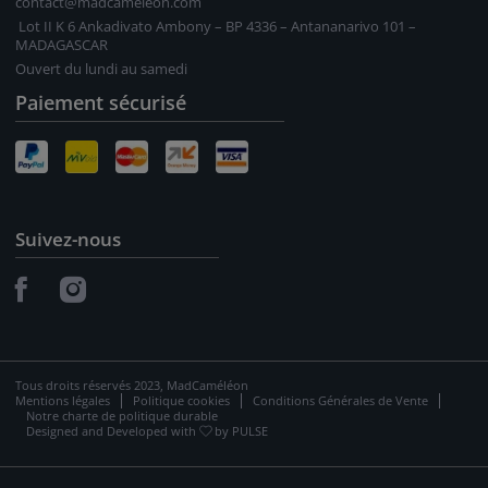
contact@madcameleon.com
Lot II K 6 Ankadivato Ambony – BP 4336 – Antananarivo 101 –
MADAGASCAR
Antananarivo fin du séjour
Ouvert du lundi au samedi
9
Paiement sécurisé
Suivant vos souhaits, prolongation sur la
Grande Ile ou alors profitez des derniers
instants pour faire vos emplettes et
Suivez-nous
emporter quelques souvenirs de votre
passage sur la Grande Ile.
Petit déjeuner
Tous droits réservés 2023, MadCaméléon
Mentions légales
Politique cookies
Conditions Générales de Vente
Notre charte de politique durable
Designed and Developed with
by
PULSE