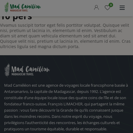
Archives pour la catégorie
8-
Accueil
0
10 pers
Nos circuits
Vivamus suscipit tortor eget felis porttitor volutpat. Quisque velit
Madcameleon
nisi, pretium ut lacinia in, elementum id enim. Vestibulum ac
diam sit amet quam vehicula elementum sed sit amet dui.
Actualités
Quisque velit nisi, pretium ut lacinia in, elementum id enim. Cras
Guide pratique
ultricies ligula sed magna dictum porta.
Demander un devis
FR
LANGUE
Mad Caméléon est une agence de voyages locale francophone basée à
OFFRE DU MOMENT
Antananarivo, la capitale de Madagascar, depuis 1992. L’agence est
constituée d’une équipe locale issue des quatre coins de l’île et de son
fondateur franco-suisse, François LIMACHER, qui partagent la même
passion : vous faire découvrir la Grande Ile qu’ils connaissent jusque
dans les moindres recoins. Dans notre esprit du voyage, nous
privilégions l’authenticité des rencontres, les échanges culturels et
pratiquons un tourisme équitable, durable et responsable.