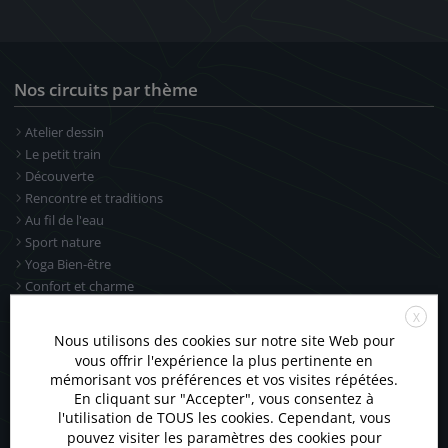
Nos circuits par thème
CIRCUITS POPULAIRES
Atelier dessin
Terres Sauvages : de
Le petit train
l’Andringitra au
Découverte
Makay
Rencontre et traditions
Au fil de l'eau
Joyau du Nord
Sport nature
Yoga Bien-être
Confort et charme
Incontournables
X
Voir tout
Aventure Expédition
Nous utilisons des cookies sur notre site Web pour
vous offrir l'expérience la plus pertinente en
SE CONNECTER
S'INSCRIRE
mémorisant vos préférences et vos visites répétées.
Liens directs
En cliquant sur "Accepter", vous consentez à
Email ou identifiant
l'utilisation de TOUS les cookies. Cependant, vous
pouvez visiter les paramètres des cookies pour
Mentions légales